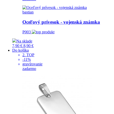
bastian
Oceľový prívesok - vojenská známka
P003
Na sklade
7,90 €
8,90 €
Do košíka
2. TOP
-11%
gravírovanie
zadarmo