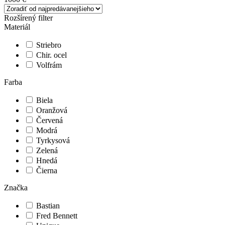
Rozšírený filter
Materiál
Striebro
Chir. ocel
Volfrám
Farba
Biela
Oranžová
Červená
Modrá
Tyrkysová
Zelená
Hnedá
Čierna
Značka
Bastian
Fred Bennett