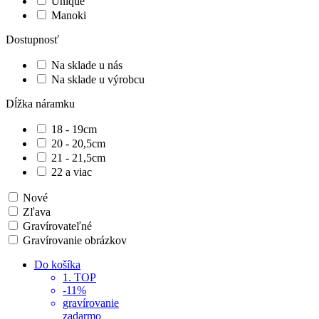
Unique
Manoki
Dostupnosť
Na sklade u nás
Na sklade u výrobcu
Dĺžka náramku
18 - 19cm
20 - 20,5cm
21 - 21,5cm
22 a viac
Nové
Zľava
Gravírovateľné
Gravírovanie obrázkov
Do košíka
1. TOP
-11%
gravírovanie
zadarmo