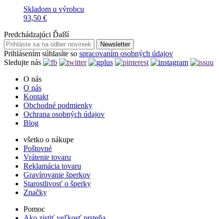
Skladom u výrobcu
93,50 €
Predchádzajúci
Ďalší
Newsletter
Prihlásením súhlasíte so
spracovaním osobných údajov
Sledujte nás
O nás
O nás
Kontakt
Obchodné podmienky
Ochrana osobných údajov
Blog
všetko o nákupe
Poštovné
Vrátenie tovaru
Reklamácia tovaru
Gravírovanie šperkov
Starostlivosť o šperky
Značky
Pomoc
Ako zistiť veľkosť prsteňa