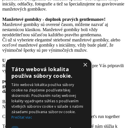
iniciály, odtlačky, fotografie a tiež sa špecializujeme na gravírovanie
manžetových gombíkov.
Manžetové gombíky - doplnok pravých gentlemanov!
Manžetové gombíky sú overené časom, môžeme nazvať aj
nestarnúcou klasikou. Manžetové gombíky boli vždy
neoddeliteľnou súčasťou každého pravého gentlemana.
Či už si vyberiete elegantné strieborné manžetové gombíky, alebo
oceľové manžetové gombíky s iniciálmy, vždy bude platiť, že
výnimočné šperky sú pre výnimočných mužov.
U nás sú nákupy naozaj výhodné
×
Radi by sme Vám spríjemnili nákupy a preto sme pre Vás pripravili
Táto webová lokalita
výnimočné výhody:
používa súbory cookie.
poštovné zadarmo
Táto webová lokalita používa súbory
gravírovanie zadarmo
cookie na zlepšenie používateľskej
darčekové krabičky zadarmo
skúsenosti. Používaním našej webovej
lokality vyjadrujete súhlas s používaním
Bastian.sk / Špecialista na pánske šperky.
všetkých súborov cookie v súlade s našimi
Nakúpte u špecialistu :)
zásadami používania súborov cookie.
Copyright © 2026 www.bastian.sk
www.run.sk
let's run together
Prečítať viac
Tento web používa základné súbory cookies, ktoré nám slúžia k