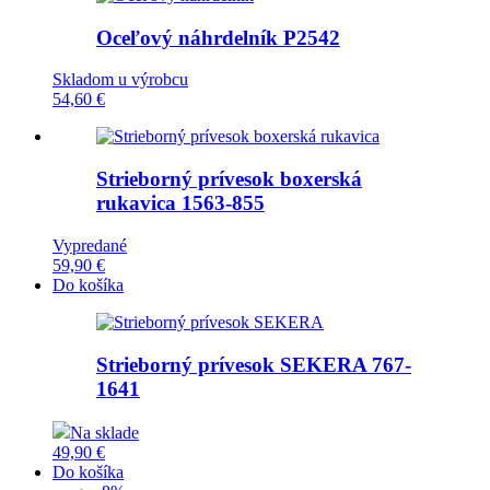
Oceľový náhrdelník
P2542
Skladom u výrobcu
54,60 €
Strieborný prívesok boxerská
rukavica
1563-855
Vypredané
59,90 €
Do košíka
Strieborný prívesok SEKERA
767-
1641
Na sklade
49,90 €
Do košíka