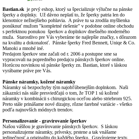
Bastian.sk
je prvý eshop, ktorý sa špecializuje výlučne na pánske
šperky a doplnky. Už dávno neplatí to, že šperky patria len do
klenotnice nežnejšieho pohlavia. A práve tu sa zrodila myšlienka
ponúknuť mužom "kompletné riešenie" v podobne online obchodu
s perfektnou ponukou šperkov a doplnkov dnešného moderného
muža. Starostlivo pre Vás vyberáme tie najlepšie značky, s dôrazom
na kvalitu a dokonalosť. Pánske šperky Fred Bennett, Uniqe & Co.
Manoki a mnohé iné.
Predajom šperkov sme začali od r. 2006 a postupne sme sa
vypracovali na popredného predajcu pánskych šperkov online.
Horúcou novinkou sú pánske šperky zn. Bastian, ktoré s láskou
vyrábame práve pre Vás.
Pánske náramky, kožené náramky
Náramky sú bezpochyby tým najobľúbenejším doplnkom. Naši
zákazníci nás stále presviedčajú o tom, že TOP 1 sú kožené
náramky v kombinácii s chirurgickou oceľou alebo striebrom 925.
Preto stále prinášame nové dizajny, rôzne farebné variácie - všetko
podľa najnovších módnych trendov.
Personalizovanie - gravírovanie šperkov
Našou vášňou je gravírovanie pánskych šperkov. S láskou
personalizujeme náramky, prívesky, prstene a tak vnášame
jedinečnosť a originalitu do každého šperku. Gravírujeme texty,