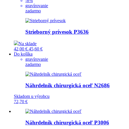
-8%
gravírovanie
zadarmo
Strieborný prívesok
P3636
Na sklade
42,00 €
45,60 €
Do košíka
gravírovanie
zadarmo
Náhrdelník chirurgická oceľ
N2686
Skladom u výrobcu
72,70 €
Náhrdelník chirurgická oceľ
P3006