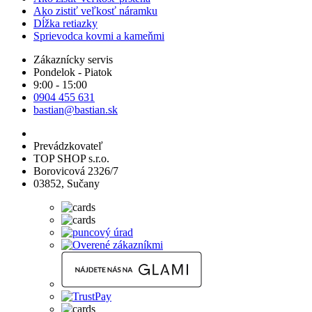
Ako zistiť veľkosť náramku
Dĺžka retiazky
Sprievodca kovmi a kameňmi
Zákaznícky servis
Pondelok - Piatok
9:00 - 15:00
0904 455 631
bastian@bastian.sk
Prevádzkovateľ
TOP SHOP s.r.o.
Borovicová 2326/7
03852, Sučany