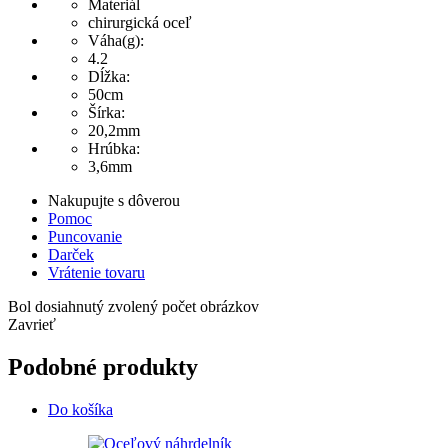
Materiál
chirurgická oceľ
Váha(g):
4.2
Dĺžka:
50cm
Šírka:
20,2mm
Hrúbka:
3,6mm
Nakupujte s dôverou
Pomoc
Puncovanie
Darček
Vrátenie tovaru
Bol dosiahnutý zvolený počet obrázkov
Zavrieť
Podobné produkty
Do košíka