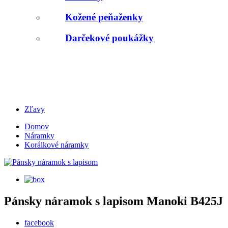
Kožené peňaženky
Darčekové poukážky
Zľavy
Domov
Náramky
Korálkové náramky
Pánsky náramok s lapisom
Manoki
B425J
facebook