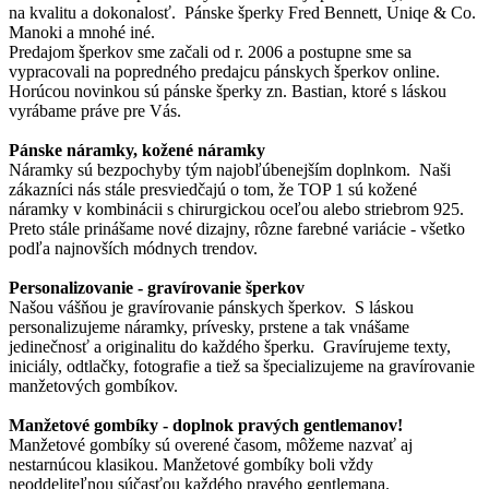
na kvalitu a dokonalosť. Pánske šperky Fred Bennett, Uniqe & Co.
Manoki a mnohé iné.
Predajom šperkov sme začali od r. 2006 a postupne sme sa
vypracovali na popredného predajcu pánskych šperkov online.
Horúcou novinkou sú pánske šperky zn. Bastian, ktoré s láskou
vyrábame práve pre Vás.
Pánske náramky, kožené náramky
Náramky sú bezpochyby tým najobľúbenejším doplnkom. Naši
zákazníci nás stále presviedčajú o tom, že TOP 1 sú kožené
náramky v kombinácii s chirurgickou oceľou alebo striebrom 925.
Preto stále prinášame nové dizajny, rôzne farebné variácie - všetko
podľa najnovších módnych trendov.
Personalizovanie - gravírovanie šperkov
Našou vášňou je gravírovanie pánskych šperkov. S láskou
personalizujeme náramky, prívesky, prstene a tak vnášame
jedinečnosť a originalitu do každého šperku. Gravírujeme texty,
iniciály, odtlačky, fotografie a tiež sa špecializujeme na gravírovanie
manžetových gombíkov.
Manžetové gombíky - doplnok pravých gentlemanov!
Manžetové gombíky sú overené časom, môžeme nazvať aj
nestarnúcou klasikou. Manžetové gombíky boli vždy
neoddeliteľnou súčasťou každého pravého gentlemana.