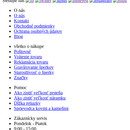
Sledujte nás
O nás
O nás
Kontakt
Obchodné podmienky
Ochrana osobných údajov
Blog
všetko o nákupe
Poštovné
Vrátenie tovaru
Reklamácia tovaru
Gravírovanie šperkov
Starostlivosť o šperky
Značky
Pomoc
Ako zistiť veľkosť prsteňa
Ako zistiť veľkosť náramku
Dĺžka retiazky
Sprievodca kovmi a kameňmi
Zákaznícky servis
Pondelok - Piatok
9:00 - 15:00