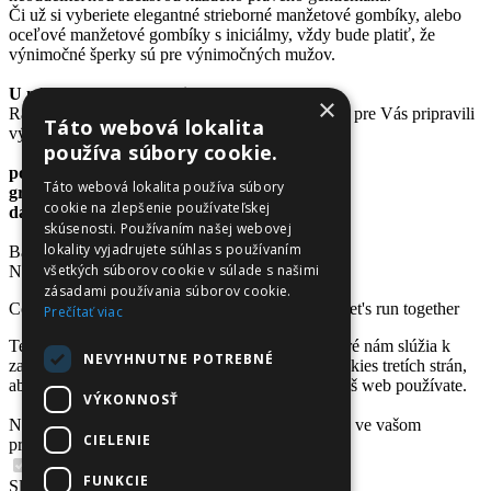
Či už si vyberiete elegantné strieborné manžetové gombíky, alebo
oceľové manžetové gombíky s iniciálmy, vždy bude platiť, že
výnimočné šperky sú pre výnimočných mužov.
U nás sú nákupy naozaj výhodné
×
Radi by sme Vám spríjemnili nákupy a preto sme pre Vás pripravili
Táto webová lokalita
výnimočné výhody:
používa súbory cookie.
poštovné zadarmo
Táto webová lokalita používa súbory
gravírovanie zadarmo
cookie na zlepšenie používateľskej
darčekové krabičky zadarmo
skúsenosti. Používaním našej webovej
lokality vyjadrujete súhlas s používaním
Bastian.sk / Špecialista na pánske šperky.
všetkých súborov cookie v súlade s našimi
Nakúpte u špecialistu :)
zásadami používania súborov cookie.
Copyright © 2026 www.bastian.sk
www.run.sk
let's run together
Prečítať viac
Tento web používa základné súbory cookies, ktoré nám slúžia k
NEVYHNUTNE POTREBNÉ
zabezpečeniu funkcí webu, ako aj doplnkové cookies tretích strán,
aby nám napr. dali lepšiu predstavu o tom, ako náš web používate.
VÝKONNOSŤ
Nastavte si prosím, ktoré súbory cookies môžeme ve vašom
CIELENIE
prehliadači používať.
Nevyhnutné
FUNKCIE
Slúžia pre nevyhnutný chod stránky.