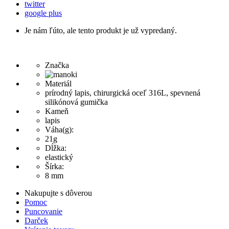
twitter
google plus
Je nám ľúto, ale tento produkt je už vypredaný.
Značka
Materiál
prírodný lapis, chirurgická oceľ 316L, spevnená
silikónová gumička
Kameň
lapis
Váha(g):
21g
Dĺžka:
elastický
Šírka:
8 mm
Nakupujte s dôverou
Pomoc
Puncovanie
Darček