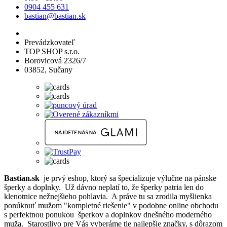
0904 455 631
bastian@bastian.sk
Prevádzkovateľ
TOP SHOP s.r.o.
Borovicová 2326/7
03852, Sučany
Bastian.sk
je prvý eshop, ktorý sa špecializuje výlučne na pánske
šperky a doplnky. Už dávno neplatí to, že šperky patria len do
klenotnice nežnejšieho pohlavia. A práve tu sa zrodila myšlienka
ponúknuť mužom "kompletné riešenie" v podobne online obchodu
s perfektnou ponukou šperkov a doplnkov dnešného moderného
muža. Starostlivo pre Vás vyberáme tie najlepšie značky, s dôrazom