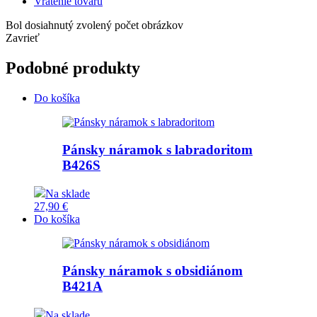
Vrátenie tovaru
Bol dosiahnutý zvolený počet obrázkov
Zavrieť
Podobné produkty
Do košíka
Pánsky náramok s labradoritom
B426S
Na sklade
27,90 €
Do košíka
Pánsky náramok s obsidiánom
B421A
Na sklade