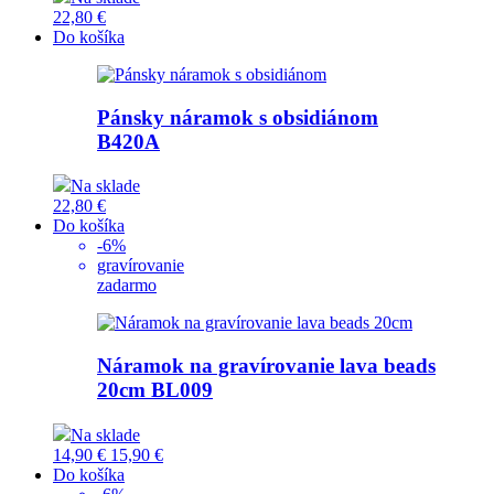
22,80 €
Do košíka
Pánsky náramok s obsidiánom
B420A
Na sklade
22,80 €
Do košíka
-6%
gravírovanie
zadarmo
Náramok na gravírovanie lava beads
20cm
BL009
Na sklade
14,90 €
15,90 €
Do košíka