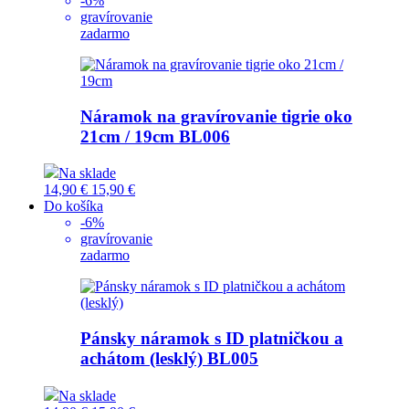
-6%
gravírovanie
zadarmo
Náramok na gravírovanie tigrie oko
21cm / 19cm
BL006
Na sklade
14,90 €
15,90 €
Do košíka
-6%
gravírovanie
zadarmo
Pánsky náramok s ID platničkou a
achátom (lesklý)
BL005
Na sklade